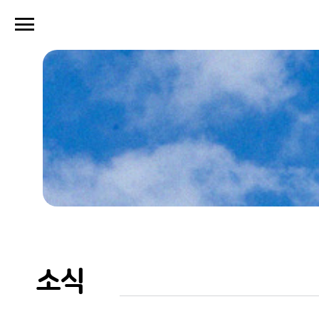
menu
close
소식