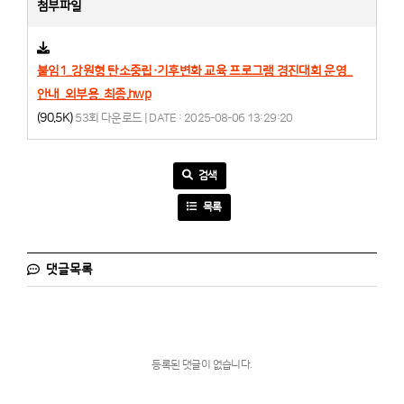
첨부파일
붙임1_강원형 탄소중립·기후변화 교육 프로그램 경진대회 운영_
안내_외부용_최종.hwp
(90.5K)
53회 다운로드 | DATE : 2025-08-06 13:29:20
검색
목록
댓글목록
등록된 댓글이 없습니다.