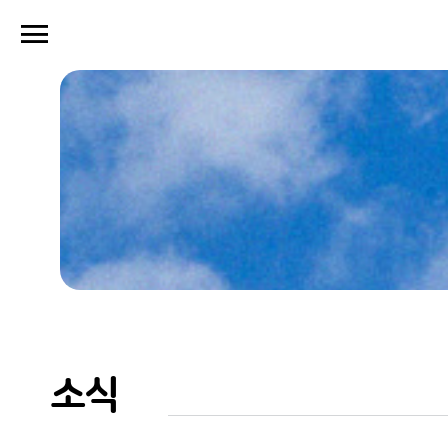
menu
close
소식